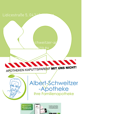
Lidicestraße 5, 04349 Leipzig
0341 - 921 46 59
info@albert-schweitzer-apotheke-
leipzig.eu