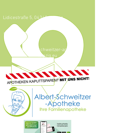
Lidicestraße 5, 04349 Leipzig
0341 - 921 46 59
info@albert-schweitzer-apotheke-
leipzig.eu