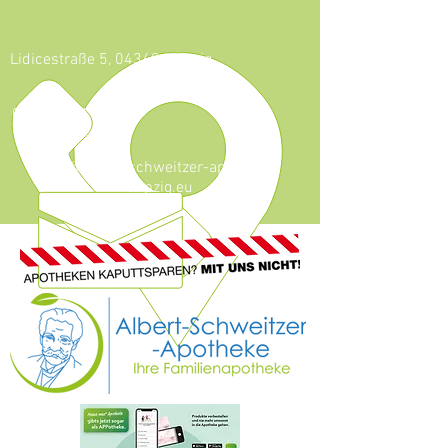
Lidicestraße 5, 04349 Leipzig
0341 - 921 46 59
info@albert-schweitzer-apotheke-
leipzig.eu