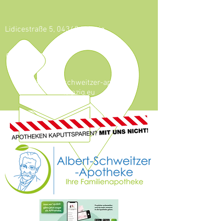
Lidicestraße 5, 04349 Leipzig
0341 - 921 46 59
info@albert-schweitzer-apotheke-
leipzig.eu