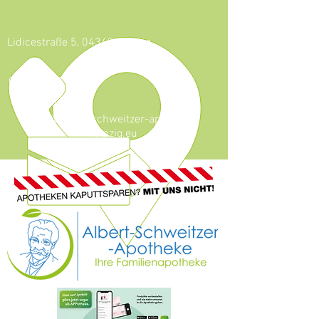
Lidicestraße 5, 04349 Leipzig
0341 - 921 46 59
info@albert-schweitzer-apotheke-
leipzig.eu