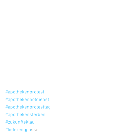
#apothekenprotest
#apothekennotdienst
#apothekenprotesttag
#apothekensterben
#zukunftsklau
#lieferengpa
̈sse