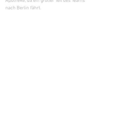
Apotheke, da ein großer Teil des Teams 
nach Berlin fährt. 