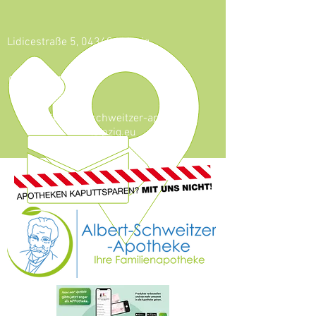
Lidicestraße 5, 04349 Leipzig
0341 - 921 46 59
info@albert-schweitzer-apotheke-
leipzig.eu