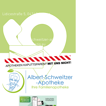
Lidicestraße 5, 04349 Leipzig
0341 - 921 46 59
info@albert-schweitzer-apotheke-
leipzig.eu