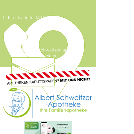
Lidicestraße 5, 04349 Leipzig
0341 - 921 46 59
info@albert-schweitzer-apotheke-
leipzig.eu