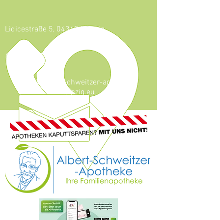
Lidicestraße 5, 04349 Leipzig
0341 - 921 46 59
info@albert-schweitzer-apotheke-
leipzig.eu