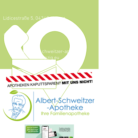
Lidicestraße 5, 04349 Leipzig
0341 - 921 46 59
info@albert-schweitzer-apotheke-
leipzig.eu