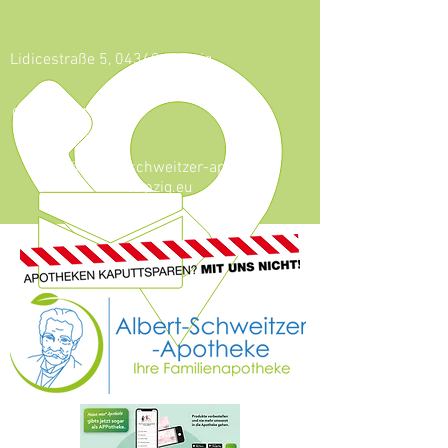
Lidicestraße 5, 04349 Leipzig
0341 - 921 46 59
info@albert-schweitzer-apotheke-
leipzig.eu