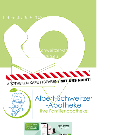
Lidicestraße 5, 04349 Leipzig
0341 - 921 46 59
info@albert-schweitzer-apotheke-
leipzig.eu