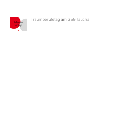
Traumberufetag am GSG Taucha
Warum haben wir protestiert? Was
ist eine Nullretax?
Wir sind in Berlin und protestieren
mit!
Heute aus Protest geschlossen