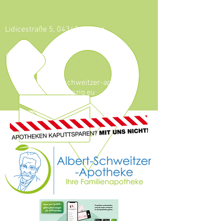
Lidicestraße 5, 04349 Leipzig
0341 - 921 46 59
info@albert-schweitzer-apotheke-
leipzig.eu